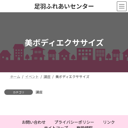
コ
ナ
足羽ふれあいセンター
ン
ビ
テ
ゲ
ン
ー
ツ
シ
へ
ョ
ス
ン
美ボディエクササイズ
キ
に
ッ
移
プ
動
ホーム
イベント
講座
美ボディエクササイズ
講座
カテゴリ
お問い合わせ
プライバシーポリシー
リンク
サイトマップ
施設規程