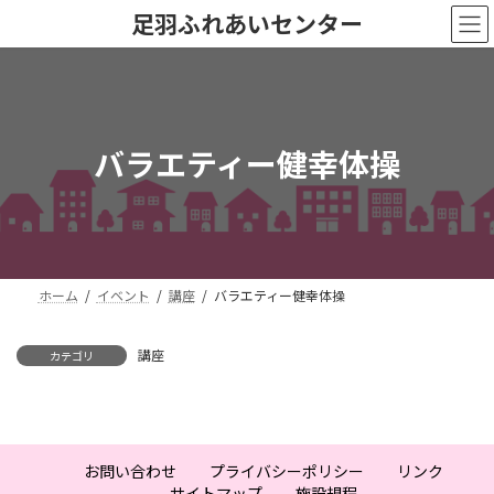
コ
ナ
足羽ふれあいセンター
ン
ビ
テ
ゲ
ン
ー
ツ
シ
へ
ョ
ス
ン
バラエティー健幸体操
キ
に
ッ
移
プ
動
ホーム
イベント
講座
バラエティー健幸体操
講座
カテゴリ
お問い合わせ
プライバシーポリシー
リンク
サイトマップ
施設規程