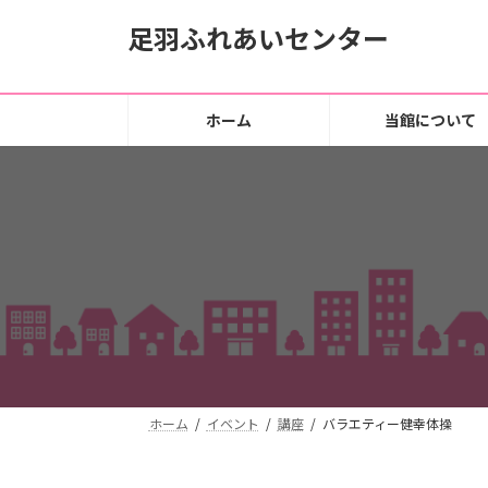
コ
ナ
足羽ふれあいセンター
ン
ビ
テ
ゲ
ン
ー
ツ
シ
ホーム
当館について
へ
ョ
ス
ン
キ
に
ッ
移
プ
動
ホーム
イベント
講座
バラエティー健幸体操