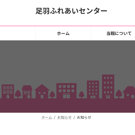
コ
ナ
足羽ふれあいセンター
ン
ビ
テ
ゲ
ン
ー
ツ
シ
ホーム
当館について
へ
ョ
ス
ン
キ
に
ッ
移
プ
動
ホーム
お知らせ
お知らせ