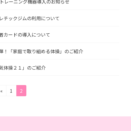
wトレーニング機器導入のお知らせ
レチックジムの利用について
者カードの導入について
弾！「家庭で取り組める体操」のご紹介
気体操２１」のご紹介
固
固
«
1
2
定
定
ペ
ペ
ー
ー
ジ
ジ